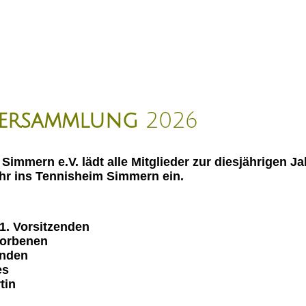
Über uns
Mannschaften
Kinder und Jugend
Verein 
versammlung
2026
Simmern e.V. lädt alle Mitglieder zur diesjährigen
hr ins Tennisheim Simmern ein.
1. Vorsitzenden
torbenen
enden
icht des Spor
tin
euausric